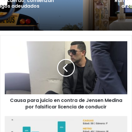
Ramos Morales como nuevo
arzobispo de San Juan
Causa
para
juicio
en
contra
de
Jensen
Medina
por
Causa para juicio en contra de Jensen Medina
falsificar
licencia
por falsificar licencia de conducir
de
conducir
Salud
reporta
tres