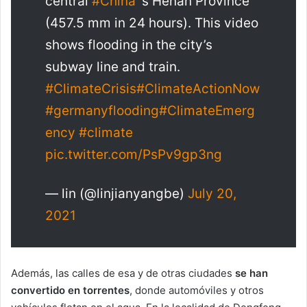
central
#China
‘s Henan Province
(457.5 mm in 24 hours). This video
shows flooding in the city’s
subway line and train.
#ClimateCrisis
#ClimateActionNow
#germanyflooding
#ClimateEmerg
ency
#climate
pic.twitter.com/PsPv9gp3ng
— lin (@linjianyangbe)
July 20,
2021
Además, las calles de esa y de otras ciudades
se han
convertido en torrentes
, donde automóviles y otros