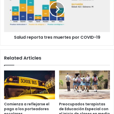
muertes
por
COVID-
19
Salud reporta tres muertes por COVID-19
Related Articles
Comienza a reflejarse el
Preocupados terapistas
pago a los porteadores
de Educación Especial con
escolares
el inicio de clases en medio