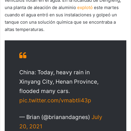
vehículos flotan en el agua. En la localidad de Dengfeng,
una planta de aleación de aluminio
explotó
este martes
cuando el agua entró en sus instalaciones y golpeó un
tanque con una solución química que se encontraba a
altas temperaturas.
China: Today, heavy rain in
Xinyang City, Henan Province,
flooded many cars.
pic.twitter.com/vmabtli43p
— Brian (@brianandagnes)
July
20, 2021