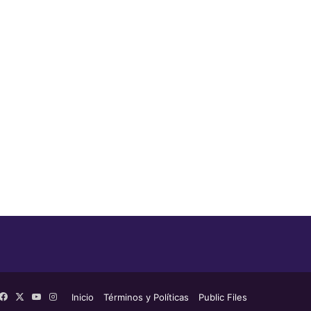
Facebook
X
YouTube
Instagram
Inicio
Términos y Políticas
Public Files