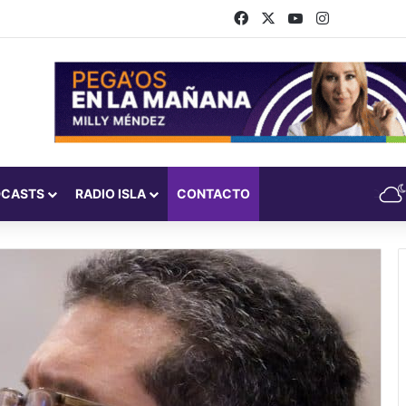
Facebook
X
YouTube
Instagram
DCASTS
RADIO ISLA
CONTACTO