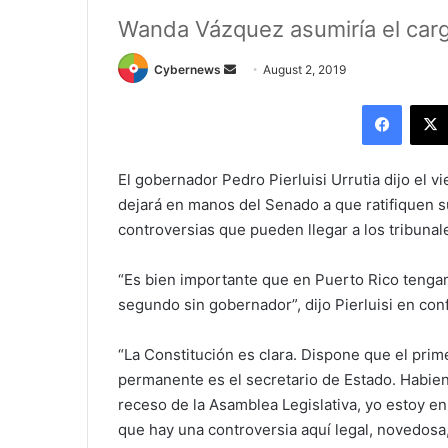
Wanda Vázquez asumiría el carg
Send
Cybernews
August 2, 2019
an
Facebo
email
El gobernador Pedro Pierluisi Urrutia dijo el 
dejará en manos del Senado a que ratifiquen s
controversias que pueden llegar a los tribunal
“Es bien importante que en Puerto Rico teng
segundo sin gobernador”, dijo Pierluisi en con
“La Constitución es clara. Dispone que el pri
permanente es el secretario de Estado. Habie
receso de la Asamblea Legislativa, yo estoy e
que hay una controversia aquí legal, novedosa,