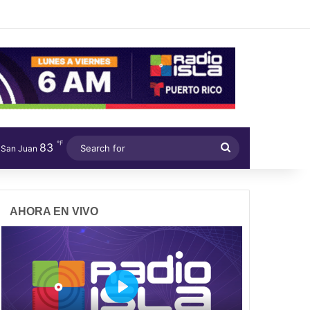
℉
83
Search
San Juan
for
AHORA EN VIVO
P