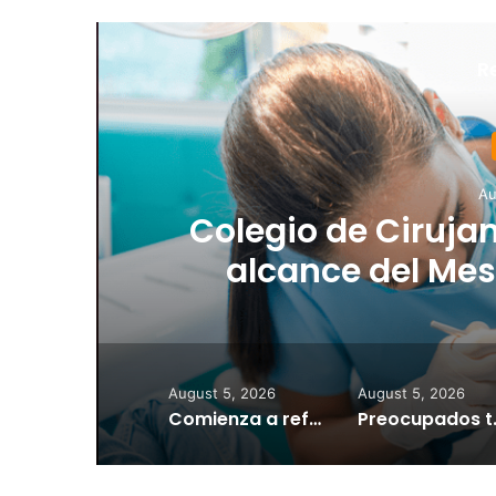
R
Au
Colegio de Cirujan
alcance del Mes 
iniciativas pa
cuidadores y
August 5, 2026
August 5, 2026
Comienza a reflejarse el pago a los porteadores escolares
Preocupados terapistas de Edu