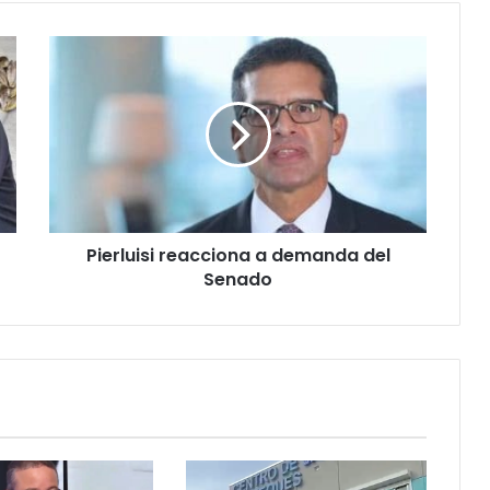
Pierluisi
reacciona
a
demanda
del
Senado
Pierluisi reacciona a demanda del
Senado