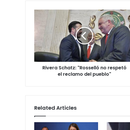
Rivera
Schatz:
"Rosselló
no
respetó
el
reclamo
del
pueblo"
Rivera Schatz: "Rosselló no respetó
el reclamo del pueblo"
Related Articles