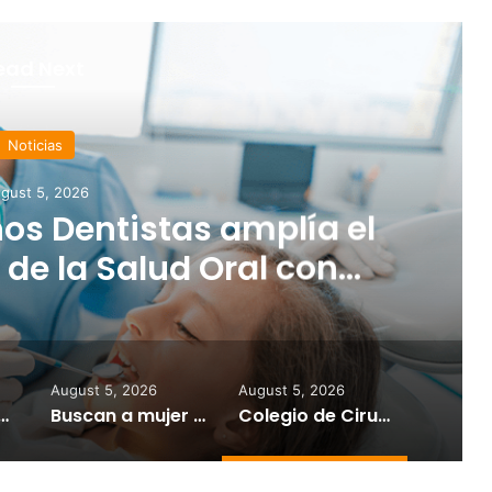
ead Next
Noticias
gust 5, 2026
os Dentistas amplía el
de la Salud Oral con
ra niños, familias,
 adultos mayores
August 5, 2026
August 5, 2026
cación Especial con el inicio de clases en medio de la sequía y la falta de pagos
Buscan a mujer desaparecida en Ponce
Colegio de Cirujanos Dentistas amplía el alcance del Mes de la Salud Oral con iniciativas para niños, familias, cuidadores y adultos mayores