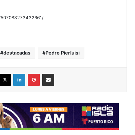
os/507083273432661/
destacadas
Pedro Pierluisi
acebook
X
LinkedIn
Pinterest
Share via Email