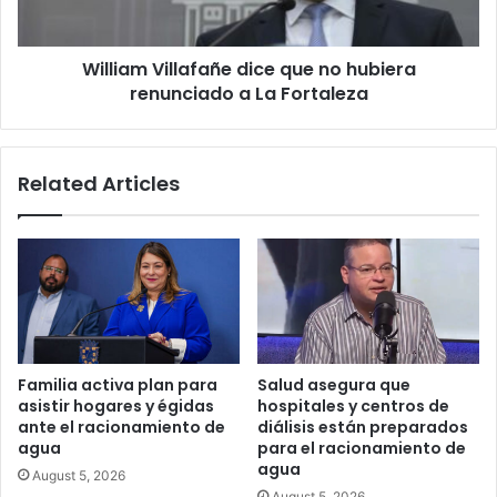
a
La
William Villafañe dice que no hubiera
Fortaleza
renunciado a La Fortaleza
Related Articles
Familia activa plan para
Salud asegura que
asistir hogares y égidas
hospitales y centros de
ante el racionamiento de
diálisis están preparados
agua
para el racionamiento de
agua
August 5, 2026
August 5, 2026