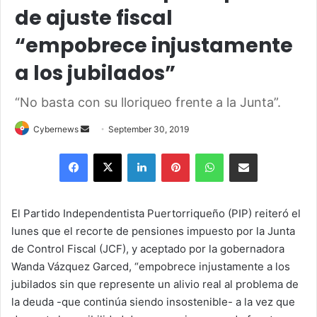
de ajuste fiscal
“empobrece injustamente
a los jubilados”
“No basta con su lloriqueo frente a la Junta”.
Send
Cybernews
September 30, 2019
an
Facebook
X
LinkedIn
Pinterest
WhatsApp
Share via Email
email
El Partido Independentista Puertorriqueño (PIP) reiteró el
lunes que el recorte de pensiones impuesto por la Junta
de Control Fiscal (JCF), y aceptado por la gobernadora
Wanda Vázquez Garced, “empobrece injustamente a los
jubilados sin que represente un alivio real al problema de
la deuda -que continúa siendo insostenible- a la vez que