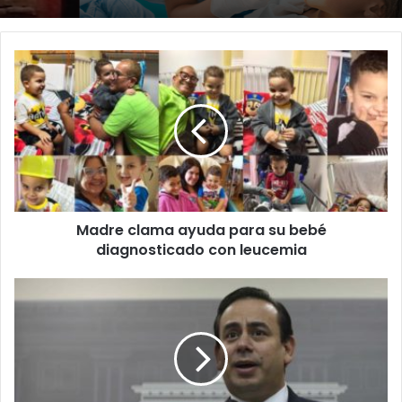
Madre
clama
ayuda
para
su
bebé
diagnosticado
con
leucemia
Madre clama ayuda para su bebé
diagnosticado con leucemia
William
Villafañe
dice
que
no
hubiera
renunciado