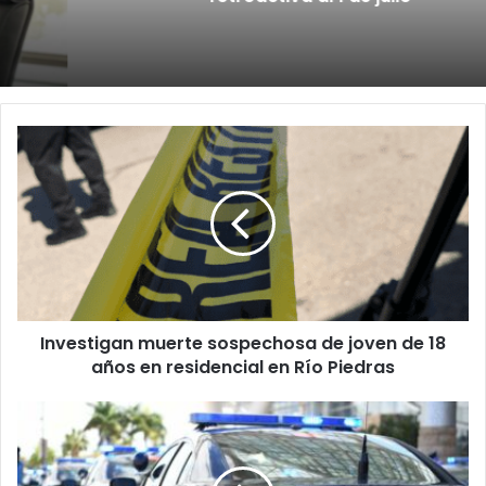
Investigan
muerte
sospechosa
de
joven
de
18
años
en
Investigan muerte sospechosa de joven de 18
residencial
en
años en residencial en Río Piedras
Río
Piedras
La
Policía
investiga
un