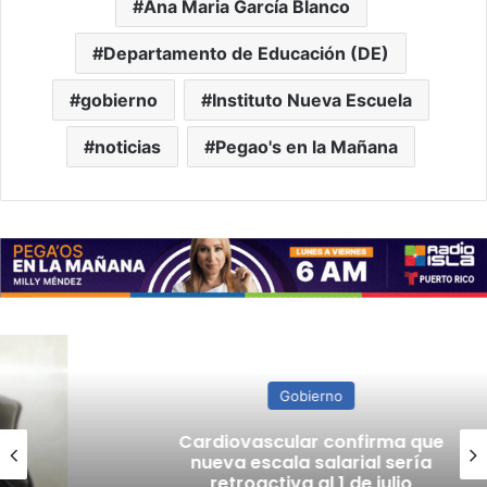
Ana Maria García Blanco
Departamento de Educación (DE)
gobierno
Instituto Nueva Escuela
noticias
Pegao's en la Mañana
Gobierno
Cardiovascular confirma que
nueva escala salarial sería
retroactiva al 1 de julio