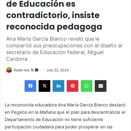
de Educación es
contradictorio, insiste
reconocida pedagoga
Ana María García Blanco reveló que le
compartió sus preocupaciones con el diseño al
secretario de Educación federal, Miguel
Cardona
Follow
Send
Radio Isla
July 22, 2024
on
an
Facebook
X
LinkedIn
Pinterest
WhatsApp
Share via Email
X
email
La reconocida educadora Ana María García Blanco destacó
en
Pega’os en la Mañana
que el plan para descentralizar el
Departamento de Educación no tiene suficiente
participación ciudadana para poder prosperar en las