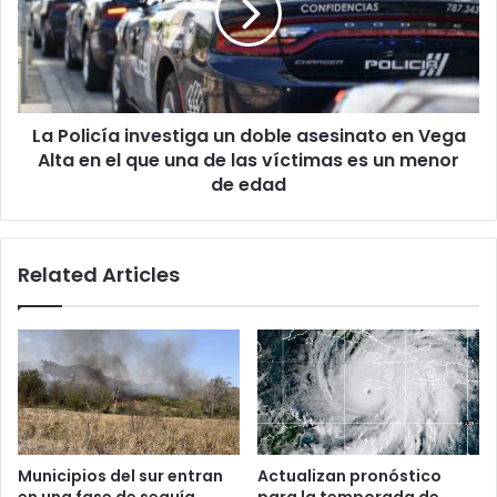
doble
asesinato
en
Vega
Alta
La Policía investiga un doble asesinato en Vega
en
el
Alta en el que una de las víctimas es un menor
que
de edad
una
de
las
Related Articles
víctimas
es
un
menor
de
edad
Municipios del sur entran
Actualizan pronóstico
en una fase de sequía
para la temporada de