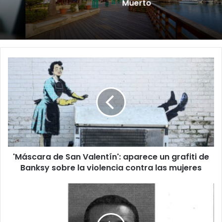
Muerto
'Máscara
de
San
Valentín':
aparece
un
grafiti
de
Banksy
'Máscara de San Valentín': aparece un grafiti de
sobre
la
Banksy sobre la violencia contra las mujeres
violencia
contra
Entrenador
las
de
mujeres
softbol
femenino