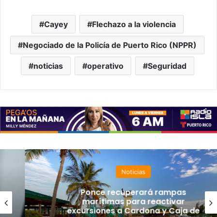
Cayey
Flechazo a la violencia
Negociado de la Policía de Puerto Rico (NPPR)
noticias
operativo
Seguridad
Noticias
Ponce recuperará rampas
marítimas para reactivar
excursiones a Cardona y Caja de