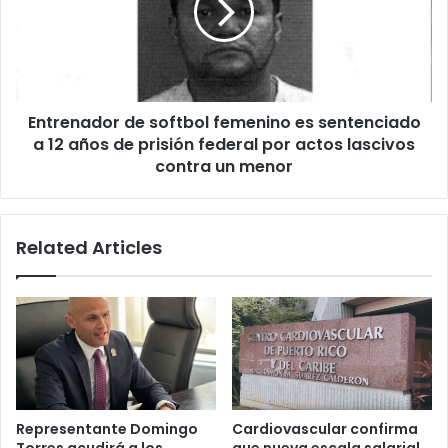
es
sentenciado
a
12
años
Entrenador de softbol femenino es sentenciado
de
prisión
a 12 años de prisión federal por actos lascivos
federal
contra un menor
por
actos
lascivos
Related Articles
contra
un
menor
Representante Domingo
Cardiovascular confirma