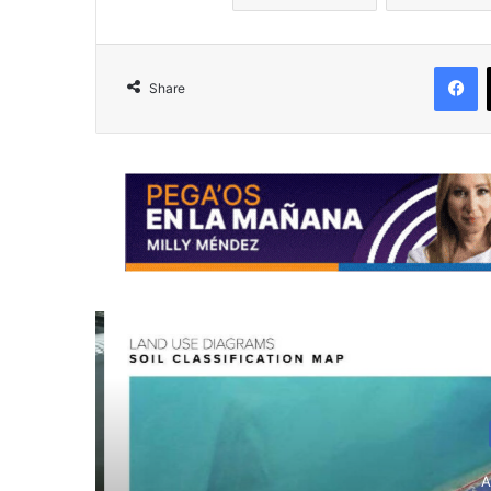
F
Share
R
Au