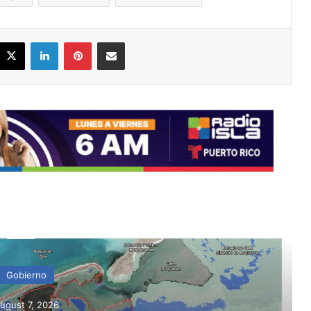
acebook
X
LinkedIn
Pinterest
Share via Email
ead Next
Gobierno
gust 7, 2026