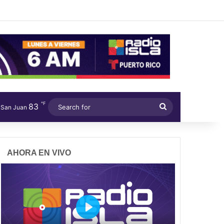
℉
83
Search
San Juan
for
AHORA EN VIVO
P