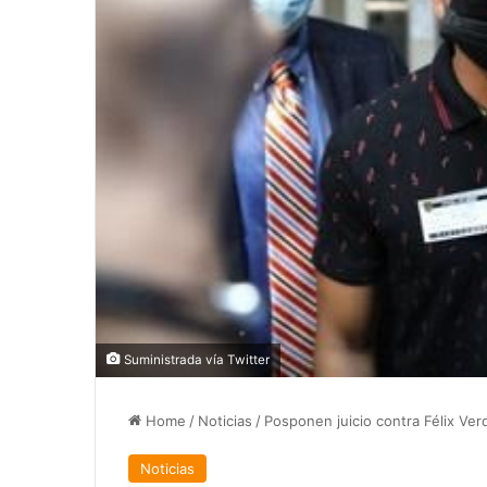
Suministrada vía Twitter
Home
/
Noticias
/
Posponen juicio contra Félix Ver
Noticias