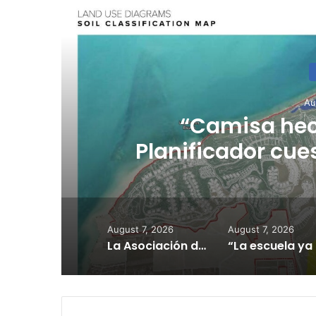
R
Au
l
“Camisa hec
Planificador cue
consulta de ub
August 7, 2026
August 7, 2026
La Asociación de Hospitales de Puerto Rico exhorta a los pacientes a continuar sus citas, tratamientos y servicios médicos según programados
“La escu