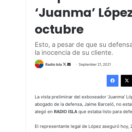
‘Juanma’ López 
octubre
Esto, a pesar de que su defensa
la inocencia de su cliente.
Follow
Send
Radio Isla
September 21, 2021
on
an
Facebo
X
email
L
a vista preliminar del exboxeador ‘Juanma’ L
abogado de la defensa, Jaime Barceló, no esta
alegó en
que estaba listo para defe
RADIO ISLA
El representante legal de López aseguró hoy, 