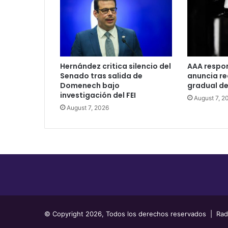
(VIDEO)
Hernández critica silencio del
AAA respo
Senado tras salida de
anuncia r
Domenech bajo
gradual de
investigación del FEI
August 7, 2
August 7, 2026
© Copyright 2026, Todos los derechos reservados | Radio