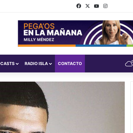
Facebook
X
YouTube
Instagram
DCASTS
RADIO ISLA
CONTACTO