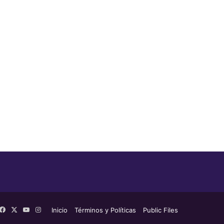
Facebook
X
YouTube
Instagram
Inicio
Términos y Políticas
Public Files