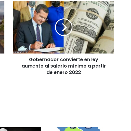
Gobernador
convierte
en
ley
aumento
al
salario
mínimo
a
Gobernador convierte en ley
partir
de
aumento al salario mínimo a partir
enero
de enero 2022
2022