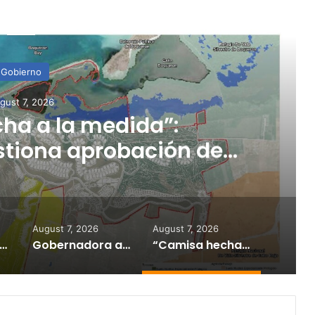
ead Next
Gobierno
gust 7, 2026
ha a la medida”:
stiona aprobación de
icación de Esencia
August 7, 2026
August 7, 2026
ela ya no parece tan atractiva”: alertan sobre impacto de la tecnología en los jóvenes
Gobernadora activa la Guardia Nacional ante incendio forestal en Cayey
“Camisa hecha a la medida”: Planificador cuestiona aprobación de consulta de ubicación de Esencia