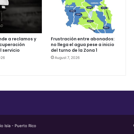
nde a reclamos y
Frustración entre abonados:
ecuperación
no llega el agua pese a inicio
l servicio
del turno de la Zona 1
026
August 7, 2026
 Isla - Puerto Rico