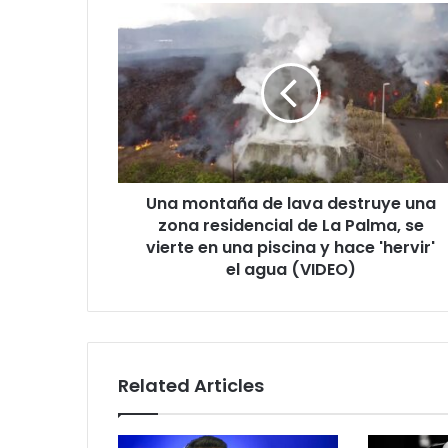
Una
montaña
de
lava
destruye
una
zona
residencial
de
Una montaña de lava destruye una
La
Palma,
zona residencial de La Palma, se
se
vierte en una piscina y hace 'hervir'
vierte
el agua (VIDEO)
en
una
piscina
y
hace
Related Articles
'hervir'
el
agua