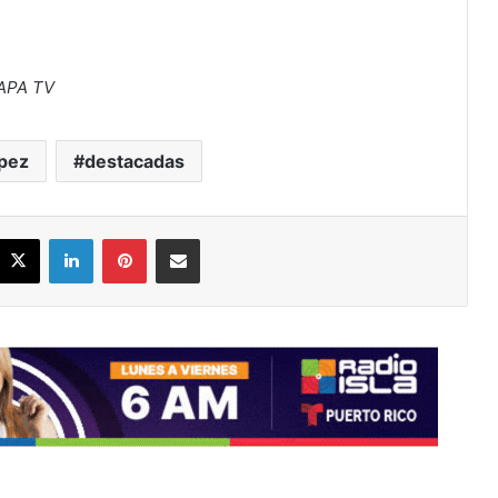
WAPA TV
pez
destacadas
acebook
X
LinkedIn
Pinterest
Share via Email