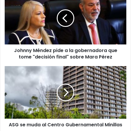
Méndez
pide
a
la
gobernadora
que
tome
"decisión
Johnny Méndez pide a la gobernadora que
final"
sobre
tome "decisión final" sobre Mara Pérez
Mara
Pérez
ASG
se
muda
al
Centro
Gubernamental
Minillas
ASG se muda al Centro Gubernamental Minillas