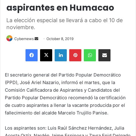
aspirantes en Humacao
La elección especial se llevará a cabo el 10 de
noviembre.
Send
Cybernews
October 8, 2019
an
Facebook
X
LinkedIn
Pinterest
WhatsApp
Share via Email
email
El secretario general del Partido Popular Democrático
(PPD), José Ariel Nazario, informó el martes, que la
Comisión Calificadora de Aspirantes y Candidatos del
Partido Popular Democrático recomendó la certificación
de cuatro aspirantes a llenar la vacante producida por el
fallecimiento del alcalde Marcelo Trujillo Panise.
Los aspirantes son: Luis Raúl Sánchez Hernández, Julia
Acosta Ortíz, Nardén Jaime Espinosa y Zayra Enid Delgado