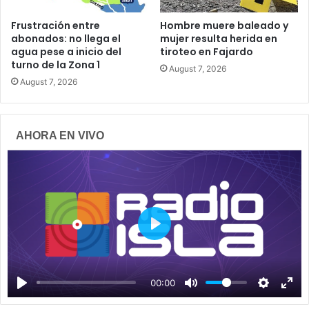
Frustración entre
Hombre muere baleado y
abonados: no llega el
mujer resulta herida en
agua pese a inicio del
tiroteo en Fajardo
turno de la Zona 1
August 7, 2026
August 7, 2026
AHORA EN VIVO
P
l
a
00:00
y