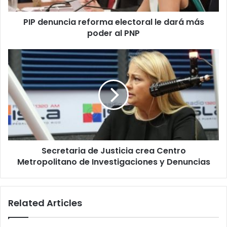
al
PIP denuncia reforma electoral le dará más
PNP
poder al PNP
Secretaria
de
Justicia
crea
Centro
Metropolitano
de
Investigaciones
y
Secretaria de Justicia crea Centro
Denuncias
Metropolitano de Investigaciones y Denuncias
Related Articles