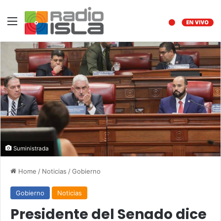
Menu
Suministrada
Home
/
Noticias
/
Gobierno
Gobierno
Noticias
Presidente del Senado dice