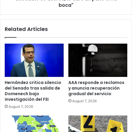
le
boca"
daré
un
puño
Related Articles
en
la
boca"
Hernández critica silencio
AAA responde a reclamos
del Senado tras salida de
y anuncia recuperación
Domenech bajo
gradual del servicio
investigación del FEI
August 7, 2026
August 7, 2026