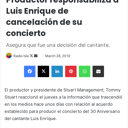
Luis Enrique de
cancelación de su
concierto
Asegura que fue una decisión del cantante.
Follow
Send
Radio Isla
March 28, 2019
on
an
Facebook
X
LinkedIn
Pinterest
WhatsApp
Share via Email
X
email
El productor y presidente de Stuart Management, Tommy
Stuart reaccionó el jueves a la información que trascendió
en los medios hace unos días con relación al acuerdo
establecido para producir el concierto del 30 Aniversario
del cantante Luis Enrique.