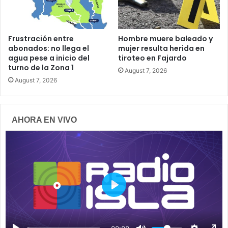
Frustración entre
Hombre muere baleado y
abonados: no llega el
mujer resulta herida en
agua pese a inicio del
tiroteo en Fajardo
turno de la Zona 1
August 7, 2026
August 7, 2026
AHORA EN VIVO
P
l
a