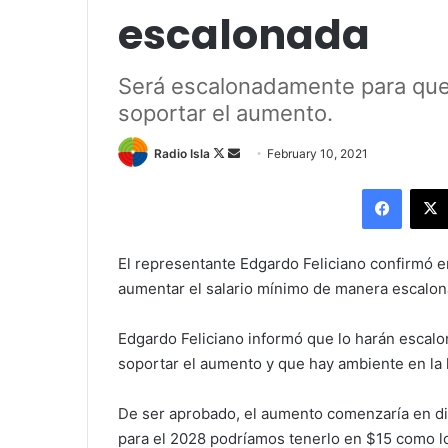
escalonada
Será escalonadamente para qu
soportar el aumento.
Follow
Send
Radio Isla
February 10, 2021
on
an
Facebo
X
email
El representante Edgardo Feliciano confirmó 
aumentar el salario mínimo de manera escalo
Edgardo Feliciano informó que lo harán esca
soportar el aumento y que hay ambiente en la 
De ser aprobado, el aumento comenzaría en di
para el 2028 podríamos tenerlo en $15 como lo