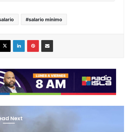
salario
salario mínimo
acebook
X
LinkedIn
Pinterest
Share via Email
ead Next