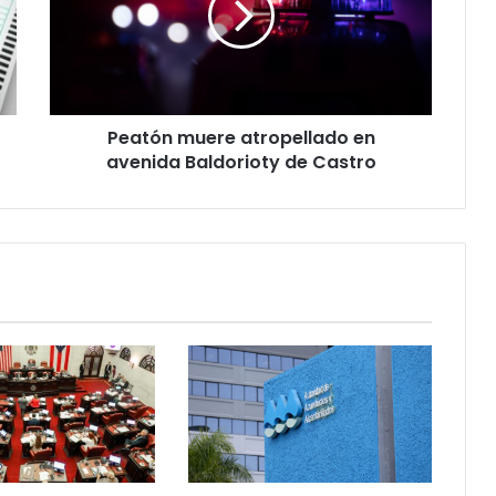
avenida
Baldorioty
de
Castro
Peatón muere atropellado en
avenida Baldorioty de Castro