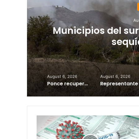
Au
Municipios del sur
sequí
August 6, 2026
August 6, 2026
Ponce recuperará rampas marítimas para reactivar excursiones a Cardona y Caja de Muerto
Salud
reporta
4
muertes