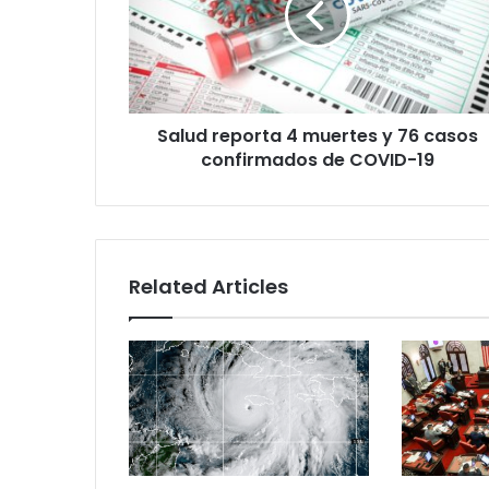
y
76
casos
confirmados
de
Salud reporta 4 muertes y 76 casos
COVID-
19
confirmados de COVID-19
Related Articles