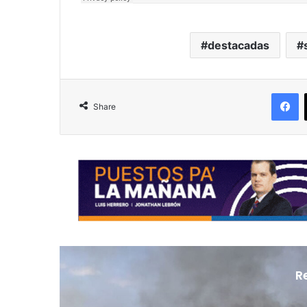
destacadas
F
Share
R