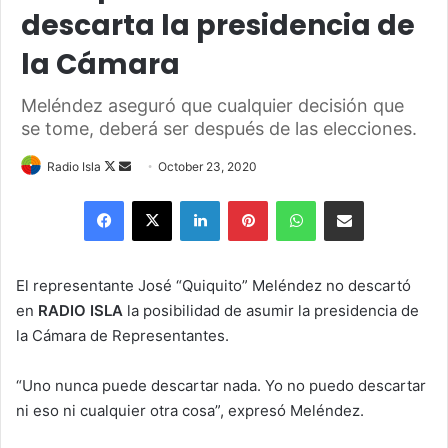
descarta la presidencia de
la Cámara
Meléndez aseguró que cualquier decisión que
se tome, deberá ser después de las elecciones.
Follow
Send
Radio Isla
October 23, 2020
on
an
Facebook
X
LinkedIn
Pinterest
WhatsApp
Share via Email
X
email
El representante José “Quiquito” Meléndez no descartó
en
RADIO ISLA
la posibilidad de asumir la presidencia de
la Cámara de Representantes.
“Uno nunca puede descartar nada. Yo no puedo descartar
ni eso ni cualquier otra cosa”, expresó Meléndez.