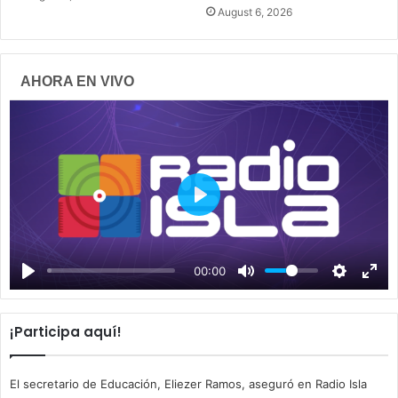
August 6, 2026
AHORA EN VIVO
P
l
a
00:00
y
¡Participa aquí!
El secretario de Educación, Eliezer Ramos, aseguró en Radio Isla