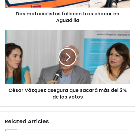
Dos motociclistas fallecen tras chocar en
Aguadilla
César
Vázquez
asegura
que
sacará
más
del
2%
de
César Vázquez asegura que sacará más del 2%
los
votos
de los votos
Related Articles