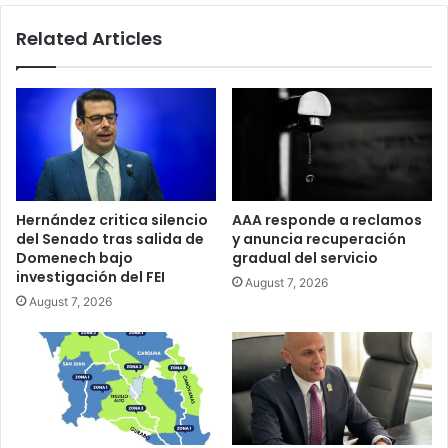
el
Related Articles
paso
de
María
Hernández critica silencio
AAA responde a reclamos
del Senado tras salida de
y anuncia recuperación
Domenech bajo
gradual del servicio
investigación del FEI
August 7, 2026
August 7, 2026