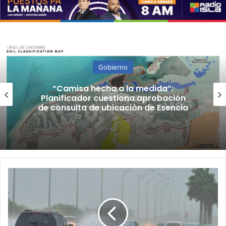
Gobierno
“Camisa hecha a la medida”:
Planificador cuestiona aprobación
de consulta de ubicación de Esencia
Emiten
vigilancia
de
inundaciones
para
toda