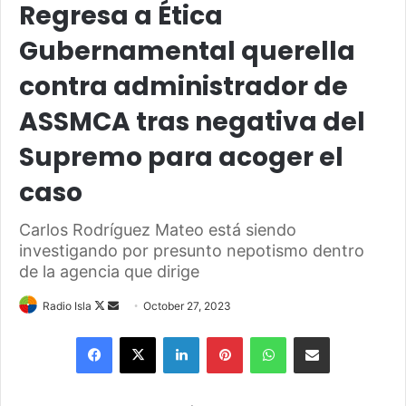
Regresa a Ética
Gubernamental querella
contra administrador de
ASSMCA tras negativa del
Supremo para acoger el
caso
Carlos Rodríguez Mateo está siendo
investigando por presunto nepotismo dentro
de la agencia que dirige
Follow
Send
Radio Isla
October 27, 2023
on
an
Facebook
X
LinkedIn
Pinterest
WhatsApp
Share via Email
X
email