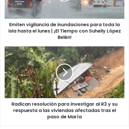
la
isla
hasta
Emiten vigilancia de inundaciones para toda la
el
lunes
isla hasta el lunes | ¡El Tiempo con Suheily López
|
Belén!
¡El
Tiempo
Radican
con
resolución
Suheily
para
López
investigar
Belén!
al
R3
y
su
respuesta
Radican resolución para investigar al R3 y su
a
las
respuesta a las viviendas afectadas tras el
viviendas
paso de María
afectadas
tras