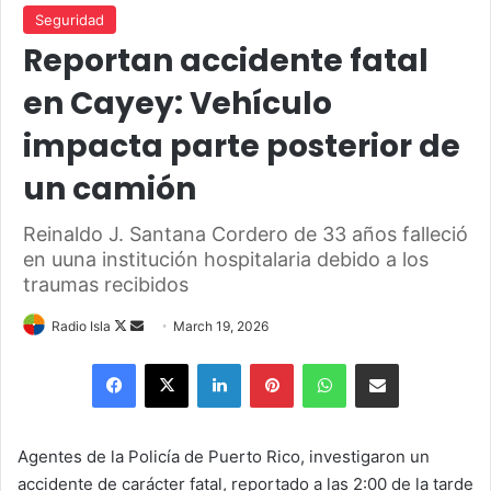
Seguridad
Reportan accidente fatal
en Cayey: Vehículo
impacta parte posterior de
un camión
Reinaldo J. Santana Cordero de 33 años falleció
en uuna institución hospitalaria debido a los
traumas recibidos
Follow
Send
Radio Isla
March 19, 2026
on
an
Facebook
X
LinkedIn
Pinterest
WhatsApp
Share via Email
X
email
Agentes de la Policía de Puerto Rico, investigaron un
accidente de carácter fatal, reportado a las 2:00 de la tarde