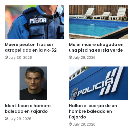
playa
del
Condado
Muere peatón tras ser
Mujer muere ahogada en
atropellado en la PR-52
una piscina en Isla Verde
July 30, 2026
July 29, 2026
Identifican a hombre
Hallan el cuerpo de un
baleado en Fajardo
hombre baleado en
Fajardo
July 29, 2026
July 29, 2026