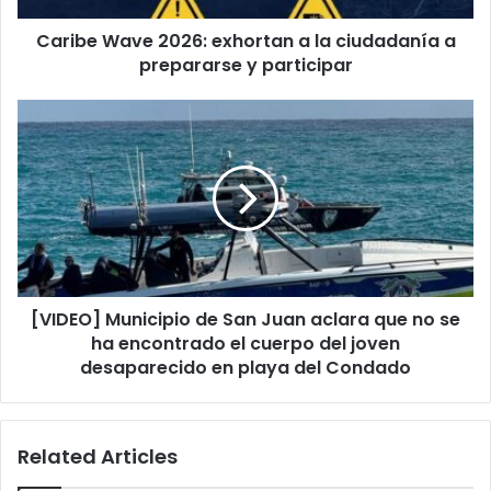
prepararse
Caribe Wave 2026: exhortan a la ciudadanía a
y
participar
prepararse y participar
[VIDEO]
Municipio
de
San
Juan
aclara
que
no
se
[VIDEO] Municipio de San Juan aclara que no se
ha
encontrado
ha encontrado el cuerpo del joven
el
desaparecido en playa del Condado
cuerpo
del
joven
Related Articles
desaparecido
en