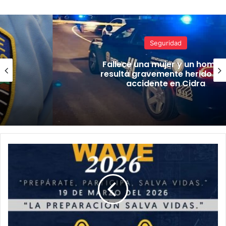
Seguridad
Fallece una mujer y un hombre
resulta gravemente herido tras
accidente en Cidra
Caribe
Wave
2026:
exhortan
a
la
ciudadanía
a