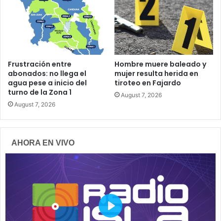
Frustración entre
Hombre muere baleado y
abonados: no llega el
mujer resulta herida en
agua pese a inicio del
tiroteo en Fajardo
turno de la Zona 1
August 7, 2026
August 7, 2026
AHORA EN VIVO
P