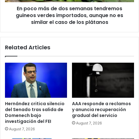
verdes
En poco más de dos semanas tendremos
importados,
aunque
guineos verdes importados, aunque no es
no
similar el caso de los plátanos
es
similar
el
Related Articles
caso
de
los
plátanos
Hernández critica silencio
AAA responde a reclamos
del Senado tras salida de
y anuncia recuperación
Domenech bajo
gradual del servicio
investigación del FEI
August 7, 2026
August 7, 2026