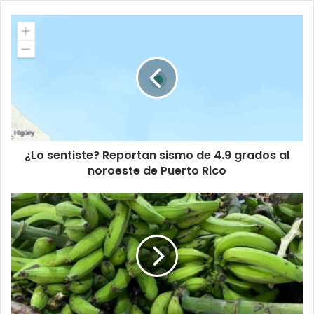
¿Lo
sentiste?
Reportan
sismo
de
4.9
grados
al
noroeste
¿Lo sentiste? Reportan sismo de 4.9 grados al
de
Puerto
noroeste de Puerto Rico
Rico
En
poco
más
de
dos
semanas
tendremos
guineos