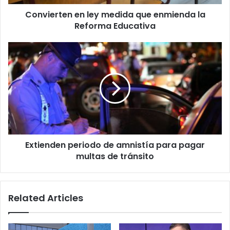
Educativa
Convierten en ley medida que enmienda la
Reforma Educativa
Extienden
periodo
de
amnistía
para
pagar
multas
de
tránsito
Extienden periodo de amnistía para pagar
multas de tránsito
Related Articles