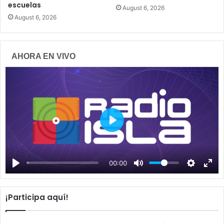
escuelas
August 6, 2026
August 6, 2026
AHORA EN VIVO
P
l
a
00:00
y
¡Participa aquí!