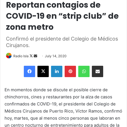
Reportan contagios de
COVID-19 en “strip club” de
zona metro
Confirmó el presidente del Colegio de Médicos
Cirujanos.
Follow
Send
Radio Isla
July 14, 2020
on
an
Facebook
X
LinkedIn
Pinterest
WhatsApp
Share via Email
X
email
En momentos donde se discute el posible cierre de
chinchorros, cines y restaurantes por la alza de casos
confirmados de COVID-19, el presidente del Colegio de
Médicos Cirujanos de Puerto Rico, Víctor Ramos, confirmó
hoy, martes, que al menos cinco personas que laboran en
un centro nocturno de entretenimiento para adultos de la