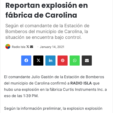
Reportan explosión en
fábrica de Carolina
Según el comandante de la Estación de
Bomberos del municipio de Carolina, la
situación se encuentra bajo control.
Follow
Send
Radio Isla
January 14, 2021
on
an
Facebook
X
LinkedIn
Pinterest
WhatsApp
Share via Email
X
email
El comandante Julio Gastón de la Estación de Bomberos
del municipio de Carolina confirmó a
RADIO ISLA
que
hubo una explosión en la fábrica Curtis Instruments Inc. a
eso de las 1:39 PM.
Según la información preliminar, la explosicn explosión