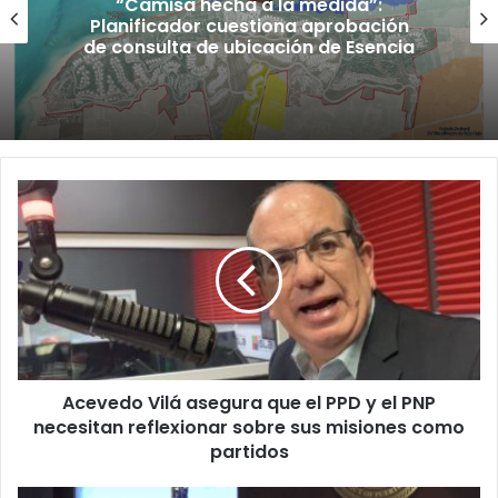
“Camisa hecha a la medida”:
Planificador cuestiona aprobación
de consulta de ubicación de Esencia
Acevedo
Vilá
asegura
que
el
PPD
y
el
PNP
Acevedo Vilá asegura que el PPD y el PNP
necesitan
reflexionar
necesitan reflexionar sobre sus misiones como
sobre
partidos
sus
misiones
Federales