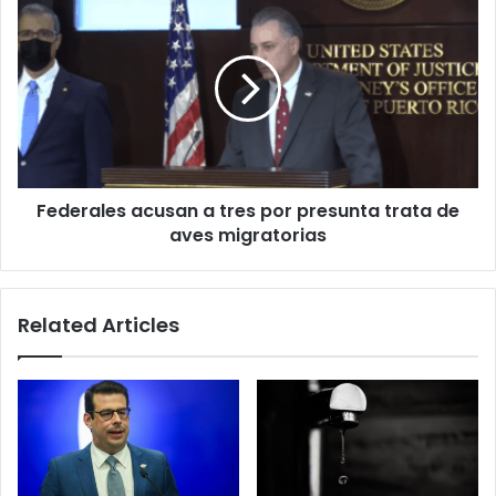
como
acusan
partidos
a
tres
por
presunta
trata
de
aves
Federales acusan a tres por presunta trata de
migratorias
aves migratorias
Related Articles