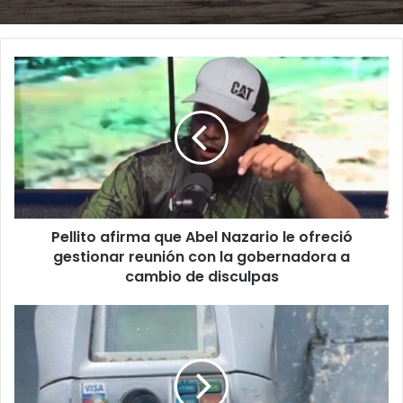
Pellito
afirma
que
Abel
Nazario
le
ofreció
gestionar
reunión
Pellito afirma que Abel Nazario le ofreció
con
la
gestionar reunión con la gobernadora a
gobernadora
cambio de disculpas
a
cambio
Piden
de
cancelar
disculpas
contrato
para
parquímetros