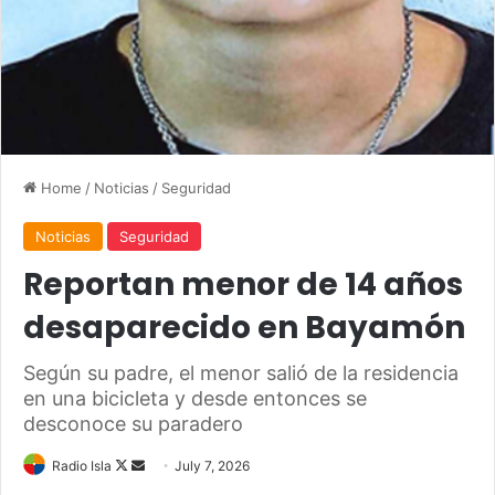
Home
/
Noticias
/
Seguridad
Noticias
Seguridad
Reportan menor de 14 años
desaparecido en Bayamón
Según su padre, el menor salió de la residencia
en una bicicleta y desde entonces se
desconoce su paradero
Follow
Send
Radio Isla
July 7, 2026
on
an