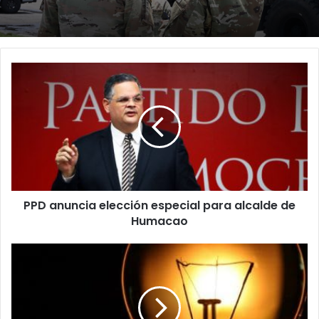
PPD
anuncia
elección
especial
para
alcalde
de
Humacao
PPD anuncia elección especial para alcalde de
Humacao
Más
de
7
mil
clientes