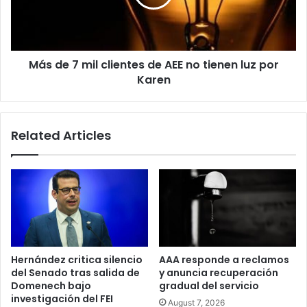
de
AEE
no
tienen
Más de 7 mil clientes de AEE no tienen luz por
luz
por
Karen
Karen
Related Articles
Hernández critica silencio
AAA responde a reclamos
del Senado tras salida de
y anuncia recuperación
Domenech bajo
gradual del servicio
investigación del FEI
August 7, 2026