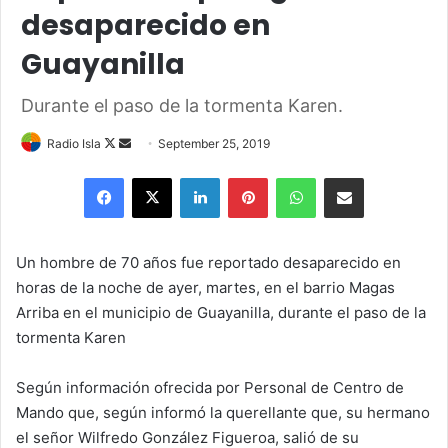
desaparecido en
Guayanilla
Durante el paso de la tormenta Karen.
Follow
Send
Radio Isla
September 25, 2019
on
an
Facebook
X
LinkedIn
Pinterest
WhatsApp
Share via Email
X
email
Un hombre de 70 años fue reportado desaparecido en
horas de la noche de ayer, martes, en el barrio Magas
Arriba en el municipio de Guayanilla, durante el paso de la
tormenta Karen
Según información ofrecida por Personal de Centro de
Mando que, según informó la querellante que, su hermano
el señor Wilfredo González Figueroa, salió de su