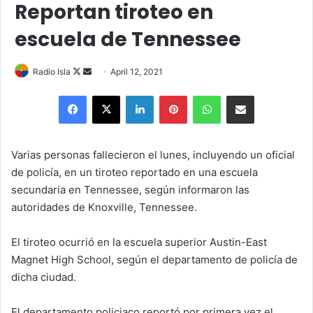
Reportan tiroteo en
escuela de Tennessee
Follow
Send
Radio Isla
April 12, 2021
on
an
Facebook
X
LinkedIn
Pinterest
WhatsApp
Share via Email
X
email
Varias personas fallecieron el lunes, incluyendo un oficial
de policía, en un tiroteo reportado en una escuela
secundaria en Tennessee, según informaron las
autoridades de Knoxville, Tennessee.
El tiroteo ocurrió en la escuela superior Austin-East
Magnet High School, según el departamento de policía de
dicha ciudad.
El departamento policiaco reportó por primera vez el