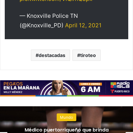
— Knoxville Police TN
(@Knoxville_PD)
April 12, 2021
destacadas
tiroteo
Mundo