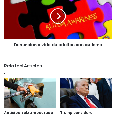
olvido
de
adultos
con
autismo
Denuncian olvido de adultos con autismo
Related Articles
Anticipan alza moderada
Trump considera