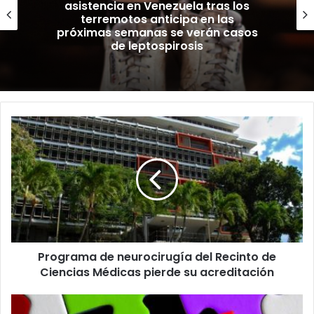
Médicos puertorriqueños detectan
casos de cólera y sarna tras
terremotos en Venezuela
Programa
de
neurocirugía
del
Recinto
de
Ciencias
Médicas
pierde
Programa de neurocirugía del Recinto de
su
acreditación
Ciencias Médicas pierde su acreditación
Denuncian