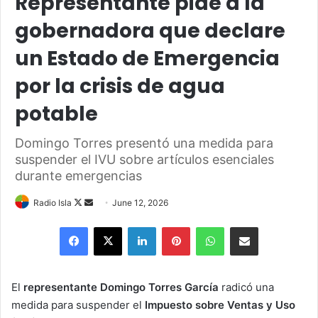
Representante pide a la
gobernadora que declare
un Estado de Emergencia
por la crisis de agua
potable
Domingo Torres presentó una medida para
suspender el IVU sobre artículos esenciales
durante emergencias
Follow
Send
Radio Isla
June 12, 2026
on
an
Facebook
X
LinkedIn
Pinterest
WhatsApp
Share via Email
X
email
El
representante Domingo Torres García
radicó una
medida para suspender el
Impuesto sobre Ventas y Uso