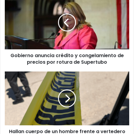
anuncia
crédito
y
congelamiento
de
precios
por
rotura
Gobierno anuncia crédito y congelamiento de
de
Supertubo
precios por rotura de Supertubo
Hallan
cuerpo
de
un
hombre
frente
a
vertedero
en
Hallan cuerpo de un hombre frente a vertedero
Juncos