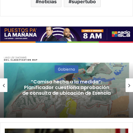
noticias
supertubo
Gobierno
“Camisa hecha a la medida”:
Planificador cuestiona aprobación
de consulta de ubicación de Esencia
Gobierno