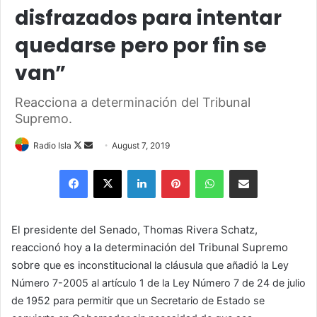
disfrazados para intentar
quedarse pero por fin se
van”
Reacciona a determinación del Tribunal
Supremo.
Follow
Send
Radio Isla
August 7, 2019
on
an
Facebook
X
LinkedIn
Pinterest
WhatsApp
Share via Email
X
email
El presidente del Senado, Thomas Rivera Schatz,
reaccionó hoy a la determinación del Tribunal Supremo
sobre
que es inconstitucional la cláusula que añadió la Ley
Número 7-2005 al artículo 1 de la Ley Número 7 de 24 de julio
de 1952 para permitir que un Secretario de Estado se