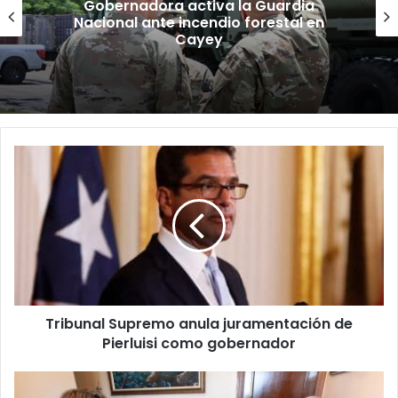
“Camisa hecha a la medida”:
Planificador cuestiona aprobación
de consulta de ubicación de Esencia
Tribunal
Supremo
anula
juramentación
de
Pierluisi
como
gobernador
Tribunal Supremo anula juramentación de
Pierluisi como gobernador
Comisionada
residente