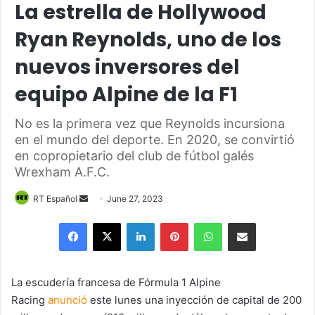
La estrella de Hollywood
Ryan Reynolds, uno de los
nuevos inversores del
equipo Alpine de la F1
No es la primera vez que Reynolds incursiona
en el mundo del deporte. En 2020, se convirtió
en copropietario del club de fútbol galés
Wrexham A.F.C.
Send
RT Español
June 27, 2023
an
Facebook
X
LinkedIn
Pinterest
WhatsApp
Share via Email
email
La escudería francesa de Fórmula 1 Alpine
Racing
anunció
este lunes una inyección de capital de 200