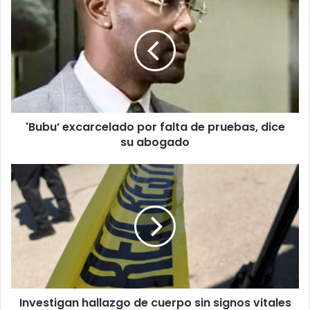
excarcelado
por
falta
de
pruebas,
dice
su
abogado
'Bubu’ excarcelado por falta de pruebas, dice
su abogado
Investigan
hallazgo
de
cuerpo
sin
signos
vitales
en
Santurce
Investigan hallazgo de cuerpo sin signos vitales