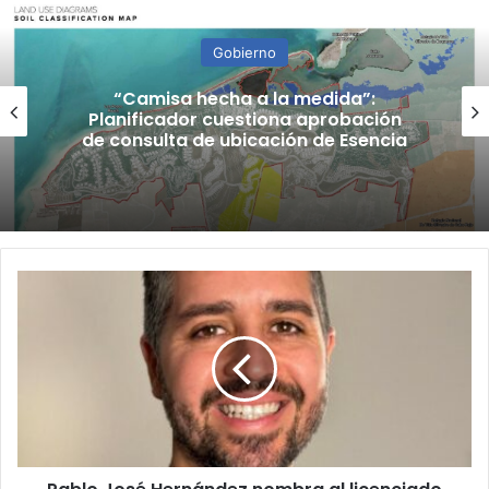
Gobierno
“Camisa hecha a la medida”:
Planificador cuestiona aprobación
de consulta de ubicación de Esencia
Pablo
José
Hernández
nombra
al
licenciado
Stefano
Saltalamacchia
como
Director