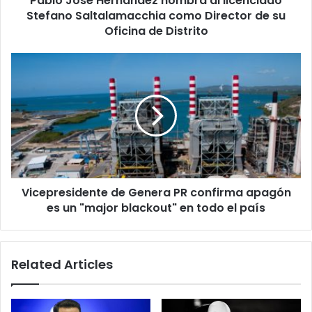
Pablo José Hernández nombra al licenciado
de
Stefano Saltalamacchia como Director de su
su
Oficina de Distrito
Oficina
de
Vicepresidente
Distrito
de
Genera
PR
confirma
apagón
es
un
"major
Vicepresidente de Genera PR confirma apagón
blackout"
en
es un "major blackout" en todo el país
todo
el
país
Related Articles