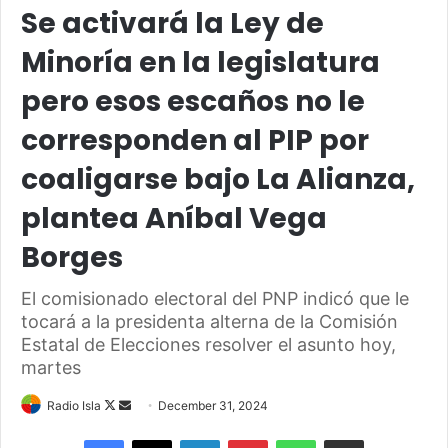
Se activará la Ley de
Minoría en la legislatura
pero esos escaños no le
corresponden al PIP por
coaligarse bajo La Alianza,
plantea Aníbal Vega
Borges
El comisionado electoral del PNP indicó que le
tocará a la presidenta alterna de la Comisión
Estatal de Elecciones resolver el asunto hoy,
martes
Follow
Send
Radio Isla
December 31, 2024
on
an
Facebook
X
LinkedIn
Pinterest
WhatsApp
Share via Email