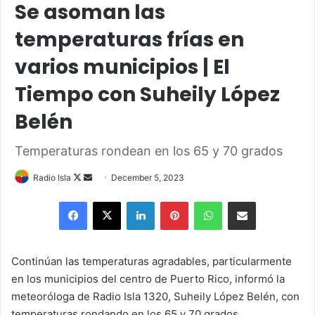
Se asoman las
temperaturas frías en
varios municipios | El
Tiempo con Suheily López
Belén
Temperaturas rondean en los 65 y 70 grados
Follow
Send
Radio Isla
December 5, 2023
on
an
Facebook
X
LinkedIn
Pinterest
WhatsApp
Share via Email
X
email
Continúan las temperaturas agradables, particularmente
en los municipios del centro de Puerto Rico, informó la
meteoróloga de Radio Isla 1320, Suheily López Belén, con
temperaturas rondando en los 65 y 70 grados.