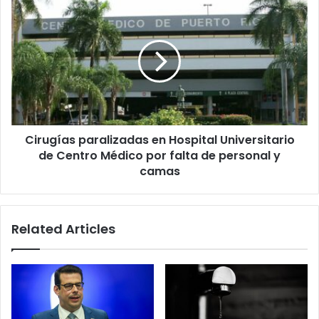
Cirugías
paralizadas
en
Hospital
Universitario
de
Centro
Médico
por
Cirugías paralizadas en Hospital Universitario
falta
de
de Centro Médico por falta de personal y
personal
camas
y
camas
Related Articles