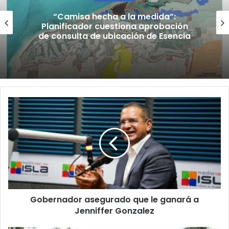
“Camisa hecha a la medida”:
Planificador cuestiona aprobación
de consulta de ubicación de Esencia
Gobernador
asegurado
que
le
ganará
a
Jenniffer
Gonzalez
Gobernador asegurado que le ganará a
Jenniffer Gonzalez