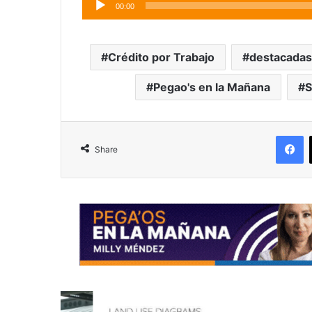
00:00
Player
Crédito por Trabajo
destacadas
Pegao's en la Mañana
S
F
Share