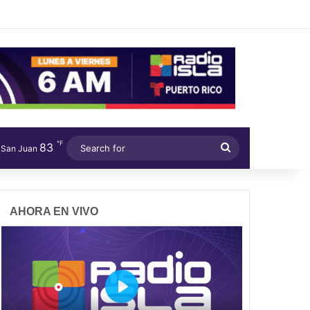
℉
83
Search
San Juan
for
AHORA EN VIVO
P