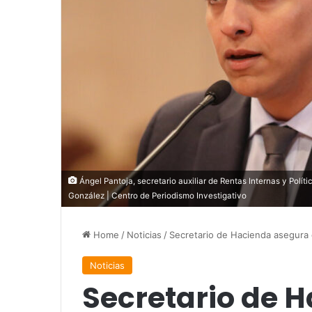
Ángel Pantoja, secretario auxiliar de Rentas Internas y Polí
González | Centro de Periodismo Investigativo
Home
/
Noticias
/
Secretario de Hacienda asegura q
Noticias
Secretario de 