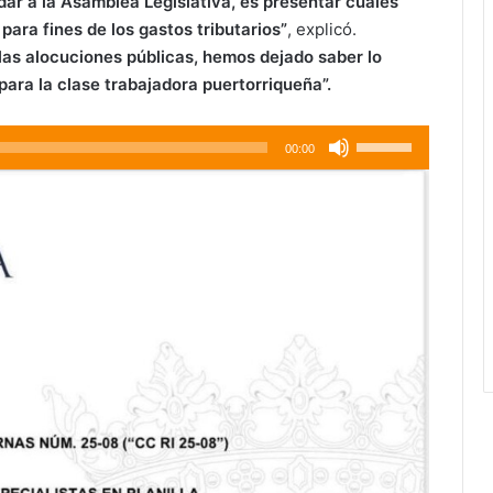
ar a la Asamblea Legislativa, es presentar cuáles
para fines de los gastos tributarios”
, explicó.
las alocuciones públicas,
hemos dejado saber lo
para la clase trabajadora puertorriqueña”.
Use
00:00
Up/Down
Arrow
keys
to
increase
or
decrease
volume.