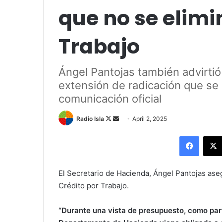
que no se elimi
Trabajo
Ángel Pantojas también advirtió
extensión de radicación que se 
comunicación oficial
Follow
Send
Radio Isla
April 2, 2025
on
an
Facebo
X
email
El Secretario de Hacienda, Ángel Pantojas ase
Crédito por Trabajo.
“
Durante una vista de presupuesto, como part