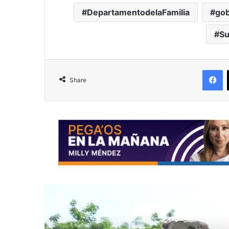
DepartamentodelaFamilia
gob
Su
F
Share
R