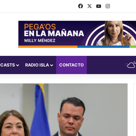
Facebook
X
YouTube
Instagram
DCASTS
RADIO ISLA
CONTACTO