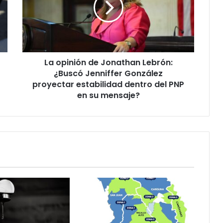
Lebrón:
¿Buscó
Jenniffer
González
proyectar
La opinión de Jonathan Lebrón:
estabilidad
dentro
¿Buscó Jenniffer González
del
proyectar estabilidad dentro del PNP
PNP
en su mensaje?
en
su
mensaje?