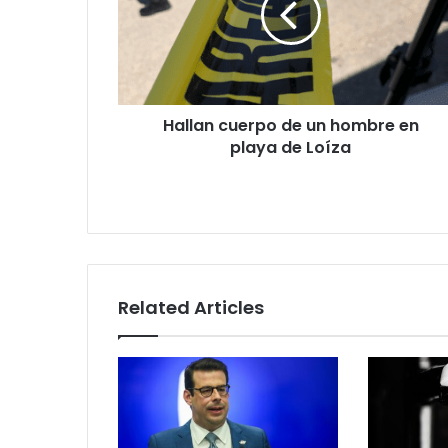
hombre
en
playa
de
Loíza
Hallan cuerpo de un hombre en
playa de Loíza
Related Articles