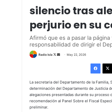
silencio tras a
perjurio en su 
Afirmó que es a pasar la página
responsabilidad de dirigir el De
Follow
Send
Radio Isla
May 22, 2026
on
an
Facebo
X
email
La secretaria del Departamento de la Familia, 
determinación del Departamento de Justicia de
alegaciones presentadas durante su proceso d
recomendación al Panel Sobre el Fiscal Especia
preliminar.