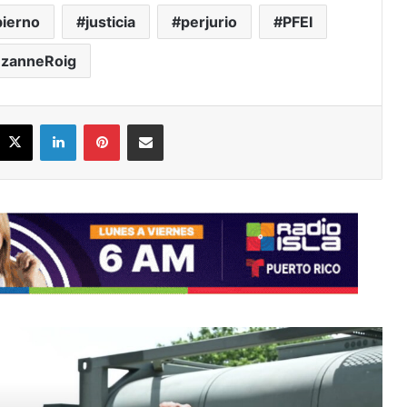
ierno
justicia
perjurio
PFEI
zanneRoig
acebook
X
LinkedIn
Pinterest
Share via Email
ead Next