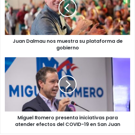
muestra
su
plataforma
de
gobierno
Juan Dalmau nos muestra su plataforma de
gobierno
Miguel
Romero
presenta
iniciativas
para
atender
efectos
del
COVID-
Miguel Romero presenta iniciativas para
19
en
atender efectos del COVID-19 en San Juan
San