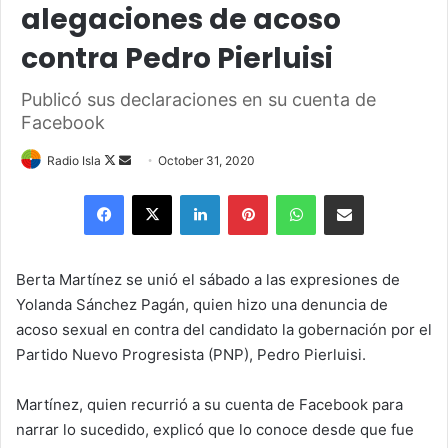
alegaciones de acoso
contra Pedro Pierluisi
Publicó sus declaraciones en su cuenta de
Facebook
Follow
Send
Radio Isla
October 31, 2020
on
an
Facebook
X
LinkedIn
Pinterest
WhatsApp
Share via Email
X
email
Berta Martínez se unió el sábado a las expresiones de
Yolanda Sánchez Pagán, quien hizo una denuncia de
acoso sexual en contra del candidato la gobernación por el
Partido Nuevo Progresista (PNP), Pedro Pierluisi.
Martínez, quien recurrió a su cuenta de Facebook para
narrar lo sucedido, explicó que lo conoce desde que fue