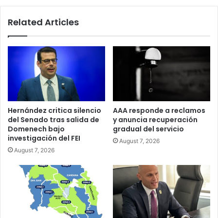
Juan
Related Articles
Hernández critica silencio
AAA responde a reclamos
del Senado tras salida de
y anuncia recuperación
Domenech bajo
gradual del servicio
investigación del FEI
August 7, 2026
August 7, 2026