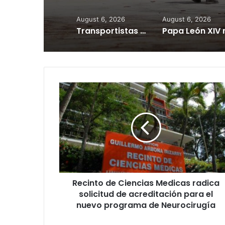
August 6, 2026
August 6, 2026
Transportistas y Educación alcanzan acuerdo; comienzan pagos adeudados
Recinto
de
Ciencias
Medicas
radica
solicitud
de
acreditación
para
Recinto de Ciencias Medicas radica
el
nuevo
solicitud de acreditación para el
programa
nuevo programa de Neurocirugía
de
Neurocirugía