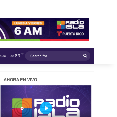
℉
83
Search
San Juan
for
AHORA EN VIVO
P