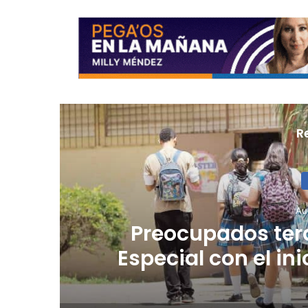
R
Au
Preocupados ter
Especial con el in
de la sequía 