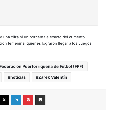
ar una cifra ni un porcentaje exacto del aumento
cción femenina, quienes lograron llegar a los Juegos
Federación Puertorriqueña de Fútbol (FPF)
noticias
Zarek Valentín
acebook
X
LinkedIn
Pinterest
Share via Email