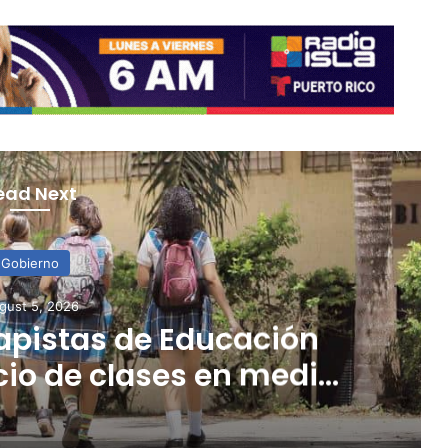
ead Next
Gobierno
gust 5, 2026
apistas de Educación
icio de clases en medio
y la falta de pagos