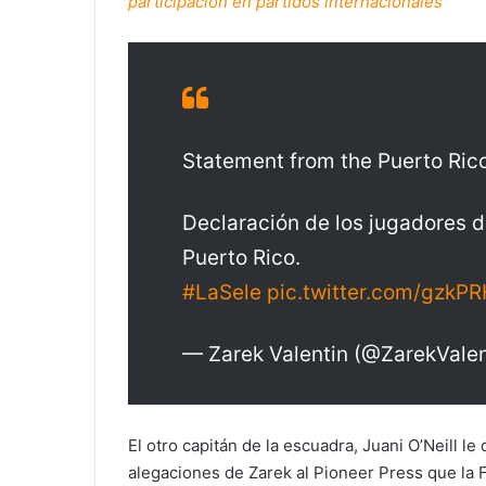
participación en partidos internacionales
Statement from the Puerto Rico
Declaración de los jugadores 
Puerto Rico.
#LaSele
pic.twitter.com/gzkP
— Zarek Valentin (@ZarekVale
El otro capitán de la escuadra, Juani O’Neill le
alegaciones de Zarek al Pioneer Press que la F