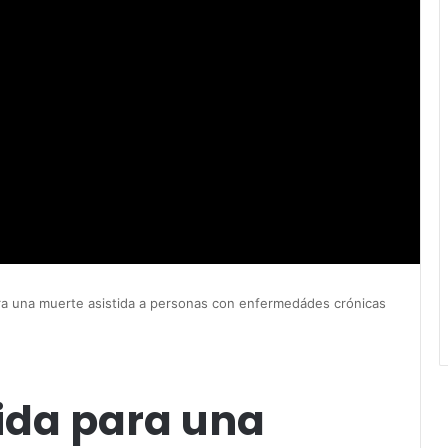
a una muerte asistida a personas con enfermedádes crónicas
ida para una