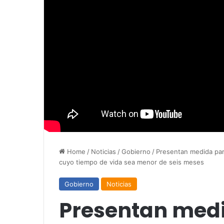
Home
/
Noticias
/
Gobierno
/
Presentan medida par
cuyo tiempo de vida sea menor de seis meses
Gobierno
Noticias
Presentan med