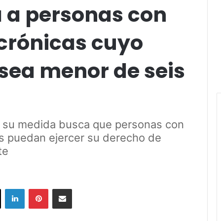
a a personas con
crónicas cuyo
 sea menor de seis
e su medida busca que personas con
es puedan ejercer su derecho de
te
ok
X
LinkedIn
Pinterest
Share via Email