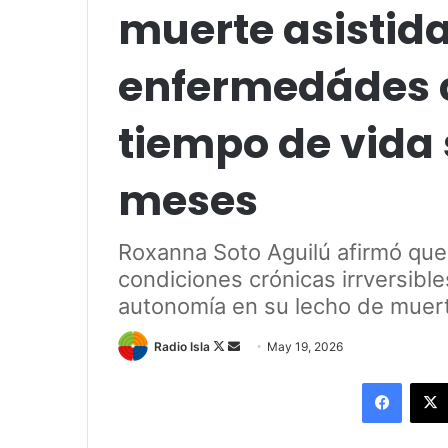
muerte asistid
enfermedádes 
tiempo de vida
meses
Roxanna Soto Aguilú afirmó qu
condiciones crónicas irrversibl
autonomía en su lecho de muer
Follow
Send
Radio Isla
May 19, 2026
on
an
Facebo
X
email