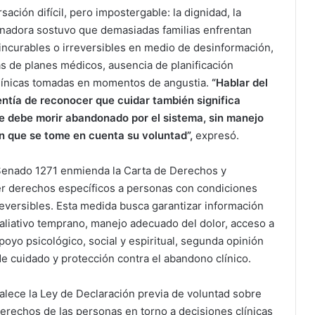
ción difícil, pero impostergable: la dignidad, la
 senadora sostuvo que demasiadas familias enfrentan
incurables o irreversibles en medio de desinformación,
as de planes médicos, ausencia de planificación
 clínicas tomadas en momentos de angustia.
“Hablar del
alentía de reconocer que cuidar también significa
ie debe morir abandonado por el sistema, sin manejo
in que se tome en cuenta su voluntad”,
expresó.
Senado 1271 enmienda la Carta de Derechos y
r derechos específicos a personas con condiciones
reversibles. Esta medida busca garantizar información
paliativo temprano, manejo adecuado del dolor, acceso a
poyo psicológico, social y espiritual, segunda opinión
de cuidado y protección contra el abandono clínico.
alece la Ley de Declaración previa de voluntad sobre
derechos de las personas en torno a decisiones clínicas