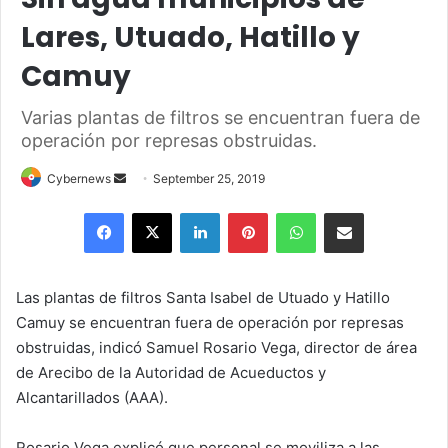
Lares, Utuado, Hatillo y
Camuy
Varias plantas de filtros se encuentran fuera de
operación por represas obstruidas.
Send
Cybernews
September 25, 2019
an
Facebook
X
LinkedIn
Pinterest
WhatsApp
Share via Email
email
Las plantas de filtros Santa Isabel de Utuado y Hatillo
Camuy se encuentran fuera de operación por represas
obstruidas, indicó Samuel Rosario Vega, director de área
de Arecibo de la Autoridad de Acueductos y
Alcantarillados (AAA).
Rosario Vega explicó que personal se moviliza a las