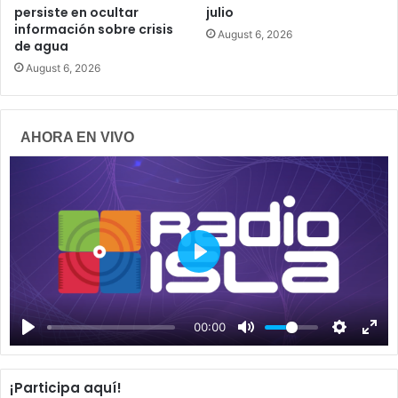
persiste en ocultar
julio
información sobre crisis
August 6, 2026
de agua
August 6, 2026
AHORA EN VIVO
P
l
a
00:00
y
¡Participa aquí!