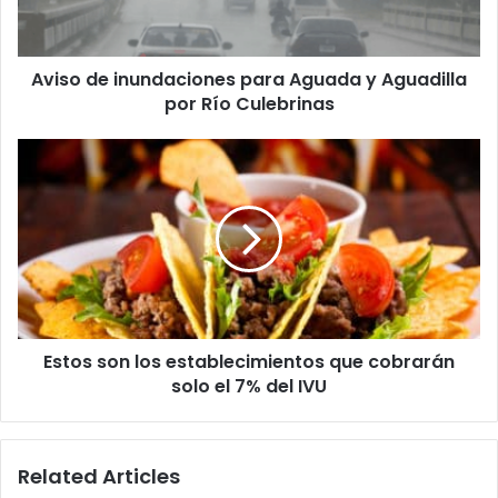
Aguadilla
por
Río
Aviso de inundaciones para Aguada y Aguadilla
Culebrinas
por Río Culebrinas
Estos
son
los
establecimientos
que
cobrarán
solo
el
7%
Estos son los establecimientos que cobrarán
del
IVU
solo el 7% del IVU
Related Articles