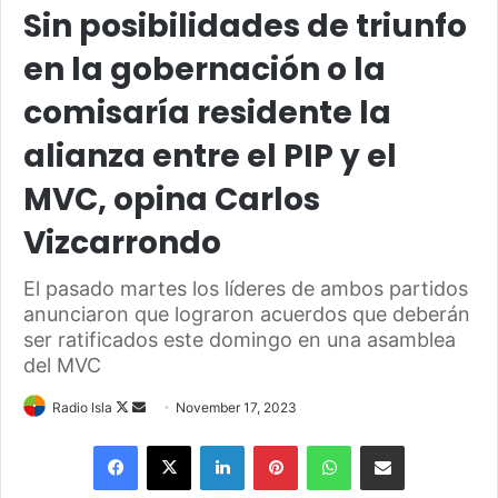
Sin posibilidades de triunfo
en la gobernación o la
comisaría residente la
alianza entre el PIP y el
MVC, opina Carlos
Vizcarrondo
El pasado martes los líderes de ambos partidos
anunciaron que lograron acuerdos que deberán
ser ratificados este domingo en una asamblea
del MVC
Follow
Send
Radio Isla
November 17, 2023
on
an
Facebook
X
LinkedIn
Pinterest
WhatsApp
Share via Email
X
email