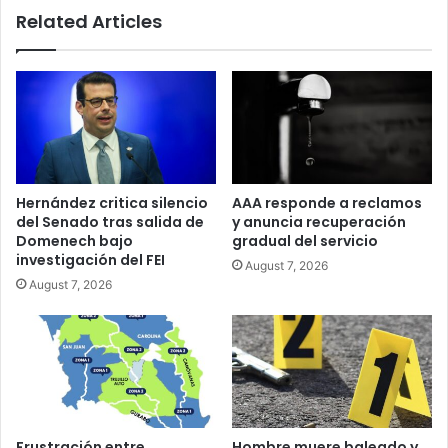
Related Articles
Contributiva
Hernández critica silencio
AAA responde a reclamos
del Senado tras salida de
y anuncia recuperación
Domenech bajo
gradual del servicio
investigación del FEI
August 7, 2026
August 7, 2026
Frustración entre
Hombre muere baleado y