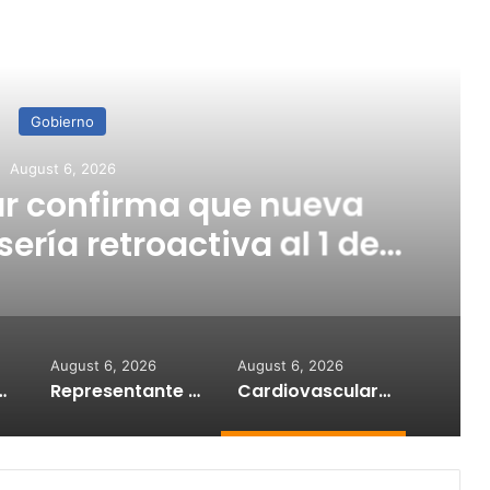
ead Next
Gobierno
gust 6, 2026
 confirma que nueva
ría retroactiva al 1 de
julio
August 6, 2026
August 6, 2026
reactivar excursiones a Cardona y Caja de Muerto
Representante Domingo Torres acudirá a los tribunales si la AAA persiste en ocultar información sobre crisis de agua
Cardiovascular confirma que nueva escala salarial sería retroactiva al 1 de julio