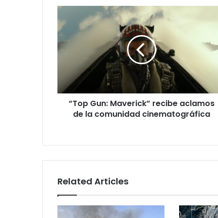
“Top
Gun:
Maverick”
recibe
aclamos
de
la
comunidad
cinematográfica
“Top Gun: Maverick” recibe aclamos
de la comunidad cinematográfica
Related Articles