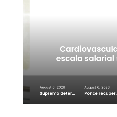
R
Au
a
Cardiovascular
escala salarial se
a
August 6, 2026
August 6, 2026
Supremo determina acoger demandas del Gobierno contra LUMA Energy
Ponce recuperará rampas marítimas para 