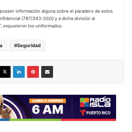
 poseer información alguna sobre el paradero de estos
fidencial (787)343-2020 y a dicha división al
”, expusieron los uniformados.
a
Seguridad
acebook
X
LinkedIn
Pinterest
Share via Email