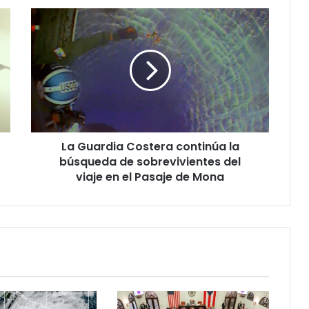
La
Guardia
Costera
continúa
la
búsqueda
de
sobrevivientes
del
La Guardia Costera continúa la
viaje
en
búsqueda de sobrevivientes del
el
viaje en el Pasaje de Mona
Pasaje
de
Mona