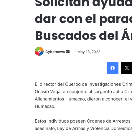
Solicitan ayud
dar con el para
Buscados del 
Send
Cybernews
May 13, 2022
an
Facebo
email
El director del Cuerpo de Investigaciones Cri
Ocasio Vega, en conjunto al sargento Julio Cruz
Allanamientos Humacao, dieron a conocer el vi
Humacao.
Estos individuos poseen Órdenes de Arrestos p
asesinato, Ley de Armas y Violencia Doméstic