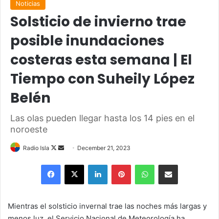
Noticias
Solsticio de invierno trae
posible inundaciones
costeras esta semana | El
Tiempo con Suheily López
Belén
Las olas pueden llegar hasta los 14 pies en el
noroeste
Follow
Send
Radio Isla
December 21, 2023
on
an
Facebook
X
LinkedIn
Pinterest
WhatsApp
Share via Email
X
email
Mientras el solsticio invernal trae las noches más largas y
menos luz, el Servicio Nacional de Meteorología ha