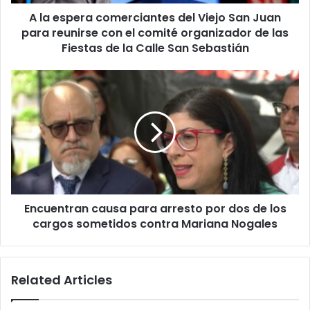
para
A la espera comerciantes del Viejo San Juan
reunirse
con
para reunirse con el comité organizador de las
el
Fiestas de la Calle San Sebastián
comité
organizador
Encuentran
de
causa
las
para
Fiestas
arresto
de
por
la
dos
Calle
de
San
los
Sebastián
cargos
Encuentran causa para arresto por dos de los
sometidos
contra
cargos sometidos contra Mariana Nogales
Mariana
Nogales
Related Articles