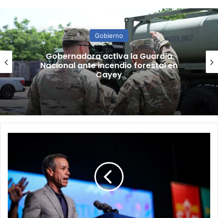
Gobierno
“Camisa hecha a la medida”:
Planificador cuestiona aprobación
de consulta de ubicación de Esencia
A
la
espera
comerciantes
del
Viejo
San
Juan