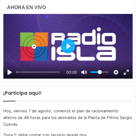
AHORA EN VIVO
P
l
a
00:00
y
¡Participa aquí!
Hoy, viernes 7 de agosto, comenzó el plan de racionamiento
alterno de 48 horas para los abonados de la Planta de Filtros Sergio
Cuevas.
Zona 1: debe contar con servicio desde hoy.