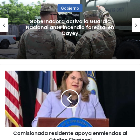
Gobierno
“Camisa hecha a la medida”:
Planificador cuestiona aprobación
de consulta de ubicación de Esencia
Comisionada
residente
apoya
enmiendas
al
Código
Electoral
Comisionada residente apoya enmiendas al