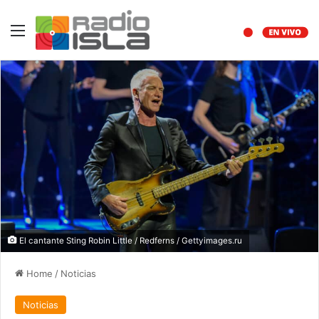
Menu
El cantante Sting Robin Little / Redferns / Gettyimages.ru
Home
/
Noticias
Noticias