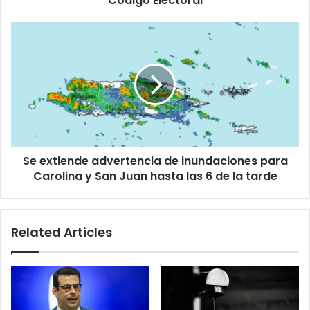
Código Electoral
Se
extiende
advertencia
de
inundaciones
para
Carolina
y
San
Se extiende advertencia de inundaciones para
Juan
hasta
Carolina y San Juan hasta las 6 de la tarde
las
6
de
Related Articles
la
tarde