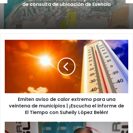
de consulta de ubicación de Esencia
Emiten
aviso
de
calor
extremo
para
una
veintena
de
Emiten aviso de calor extremo para una
municipios
|
veintena de municipios | ¡Escucha el informe de
¡Escucha
El Tiempo con Suheily López Belén!
el
informe
Fallece
de
el