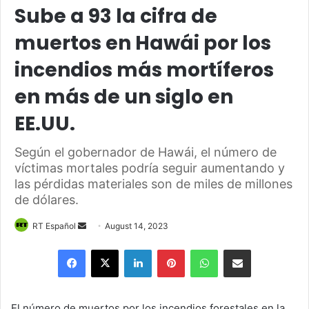
Sube a 93 la cifra de
muertos en Hawái por los
incendios más mortíferos
en más de un siglo en
EE.UU.
Según el gobernador de Hawái, el número de
víctimas mortales podría seguir aumentando y
las pérdidas materiales son de miles de millones
de dólares.
Send
RT Español
August 14, 2023
an
Facebook
X
LinkedIn
Pinterest
WhatsApp
Share via Email
email
El número de muertos por los incendios forestales en la