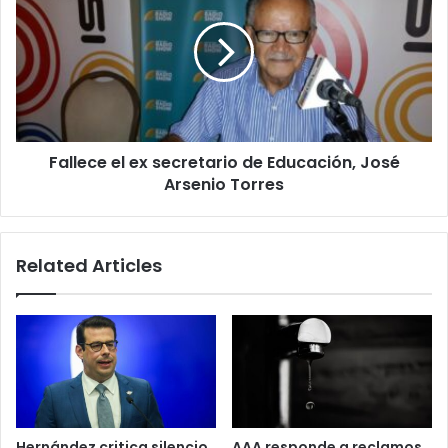
El
ex
Tiempo
secretario
con
de
Suheily
Educación,
López
José
Belén!
Arsenio
Torres
Fallece el ex secretario de Educación, José
Arsenio Torres
Related Articles
Hernández critica silencio
AAA responde a reclamos