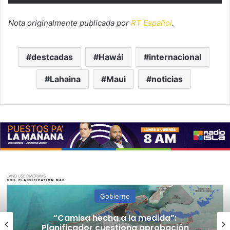
Nota originalmente publicada por
RT Español
.
destcadas
Hawái
internacional
Lahaina
Maui
noticias
Gobierno
“Camisa hecha a la medida”:
Planificador cuestiona aprobación