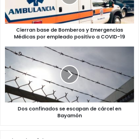
Emergencias
Médicas
por
empleado
Cierran base de Bomberos y Emergencias
positivo
a
Médicas por empleado positivo a COVID-19
COVID-
19
Dos
confinados
se
escapan
de
cárcel
en
Bayamón
Dos confinados se escapan de cárcel en
Bayamón