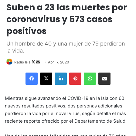
Suben a 23 las muertes por
coronavirus y 573 casos
positivos
Un hombre de 40 y una mujer de 79 perdieron
la vida.
Follow
Send
Radio Isla
April 7, 2020
on
an
Facebook
X
LinkedIn
Pinterest
WhatsApp
Share via Email
X
email
Mientras sigue avanzando el COVID-19 en la Isla con 60
nuevos resultados positivos, dos personas adicionales
perdieron la vida por el novel virus, según detalla el más
reciente reporte ofrecido por el Departamento de Salud.