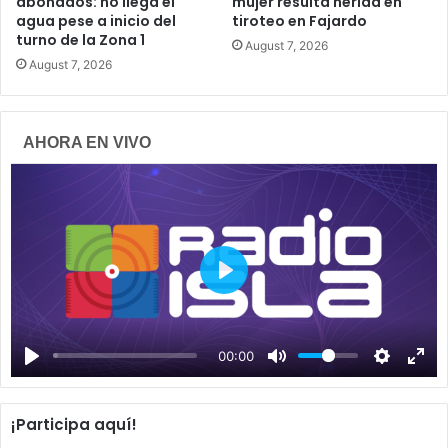
abonados: no llega el
mujer resulta herida en
agua pese a inicio del
tiroteo en Fajardo
turno de la Zona 1
August 7, 2026
August 7, 2026
AHORA EN VIVO
P
l
a
00:00
y
¡Participa aquí!