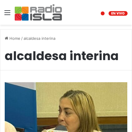
Menu
Home
/
alcaldesa interina
alcaldesa interina