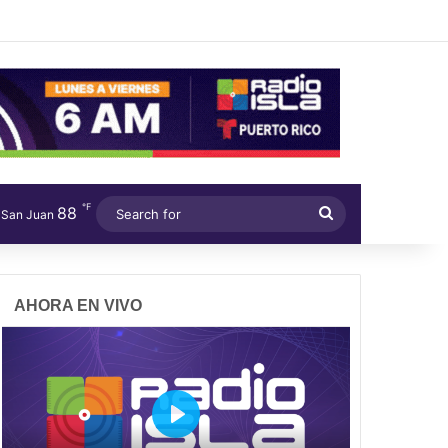
℉
88
Search
San Juan
for
AHORA EN VIVO
P