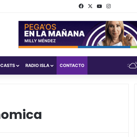
Facebook
X
YouTube
Instagram
DCASTS
RADIO ISLA
CONTACTO
nomica