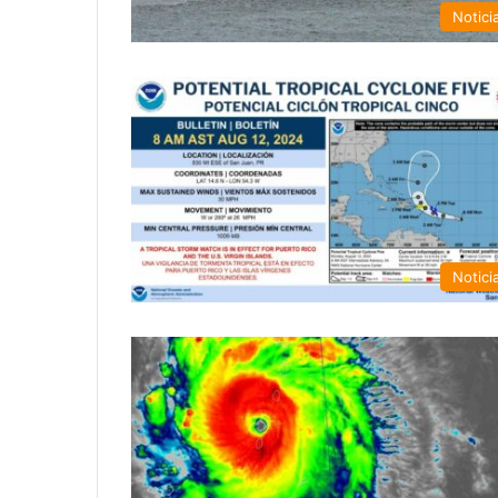
Notici
Notici