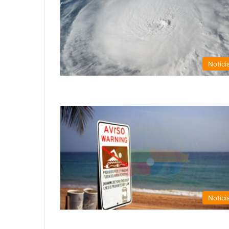
Notici
Notici