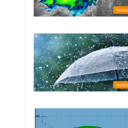
Notici
Notici