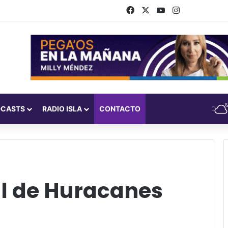
Facebook
X
YouTube
Instagram
DCASTS
RADIO ISLA
CONTACTO
l de Huracanes