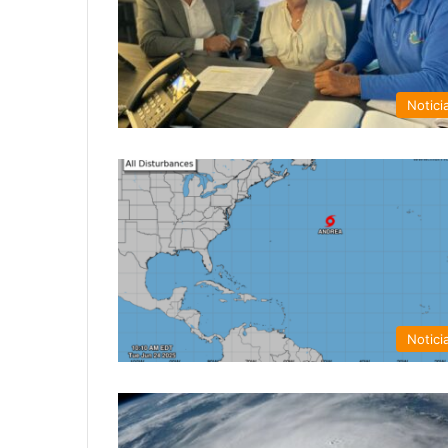
Notici
Notici