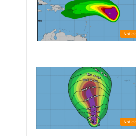
Notici
Notici