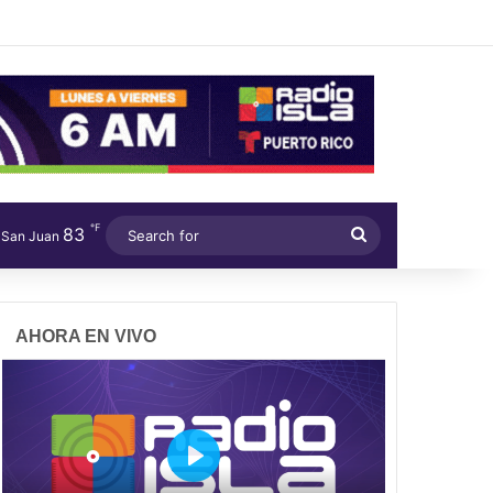
℉
83
Search
San Juan
for
AHORA EN VIVO
P