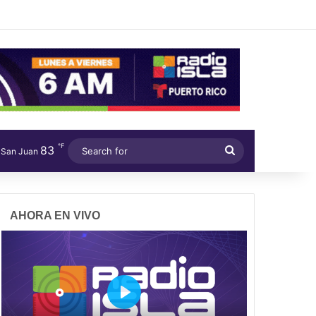
℉
83
Search
San Juan
for
AHORA EN VIVO
P