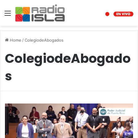
Menu
Home
/
ColegiodeAbogados
ColegiodeAbogado
s