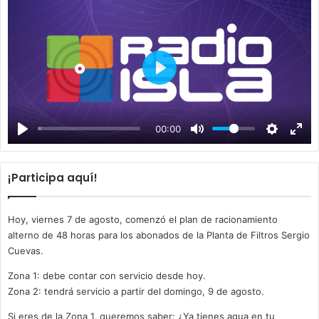
P
l
a
00:00
y
¡Participa aquí!
Hoy, viernes 7 de agosto, comenzó el plan de racionamiento
alterno de 48 horas para los abonados de la Planta de Filtros Sergio
Cuevas.
Zona 1: debe contar con servicio desde hoy.
Zona 2: tendrá servicio a partir del domingo, 9 de agosto.
Si eres de la Zona 1, queremos saber: ¿Ya tienes agua en tu