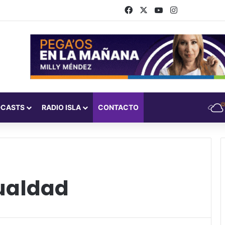
Facebook
X
YouTube
Instagram
DCASTS
RADIO ISLA
CONTACTO
ualdad