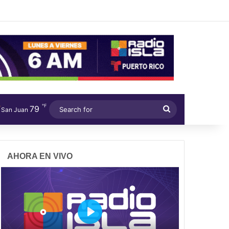
℉
79
Search
San Juan
for
AHORA EN VIVO
P