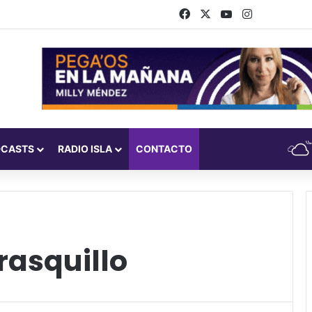
Facebook
X
YouTube
Instagram
DCASTS
RADIO ISLA
CONTACTO
asquillo