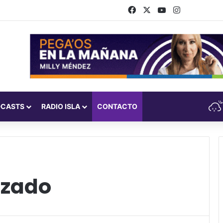
Facebook
X
YouTube
Instagram
DCASTS
RADIO ISLA
CONTACTO
azado