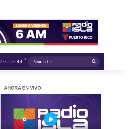
℉
83
Search
San Juan
for
AHORA EN VIVO
P