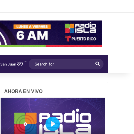
℉
89
Search
San Juan
for
AHORA EN VIVO
P