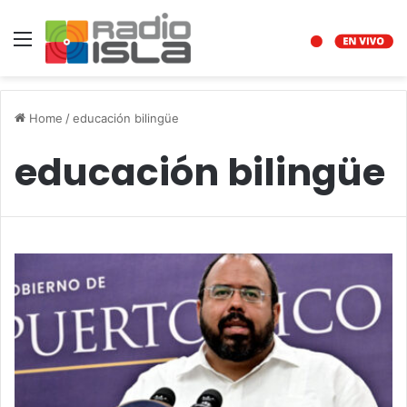
Menu
Home
/
educación bilingüe
educación bilingüe