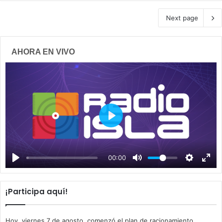
Next page
AHORA EN VIVO
P
l
a
00:00
y
¡Participa aquí!
Hoy, viernes 7 de agosto, comenzó el plan de racionamiento